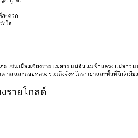
: @crgold
ที่สะดวก
ร่งใส
เช่น เมืองเชียงราย แม่สาย แม่จัน แม่ฟ้าหลวง แม่ลาว แม่สรว
ุนตาล และดอยหลวง รวมถึงจังหวัดพะเยาและพื้นที่ใกล้เคีย
ชียงรายโกลด์