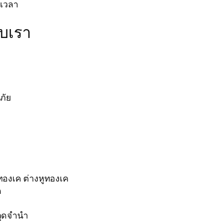
ดเวลา
ับเรา
ภัย
ทองเค ต่างหูทองเค
ด
ลุดจำนำ