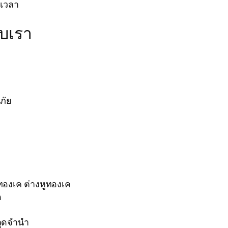
ดเวลา
ับเรา
ภัย
ทองเค ต่างหูทองเค
ด
ลุดจำนำ