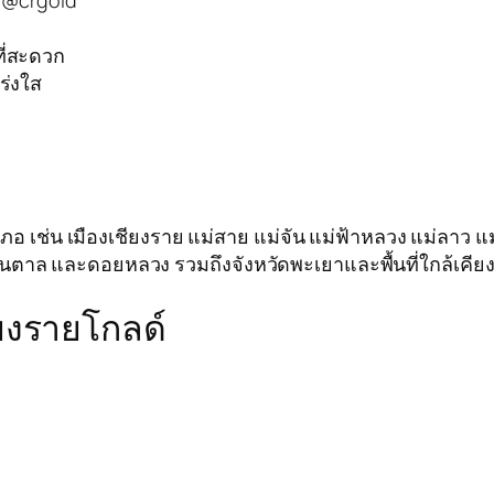
: @crgold
ที่สะดวก
ร่งใส
เช่น เมืองเชียงราย แม่สาย แม่จัน แม่ฟ้าหลวง แม่ลาว แม่สรว
ุนตาล และดอยหลวง รวมถึงจังหวัดพะเยาและพื้นที่ใกล้เคีย
ชียงรายโกลด์